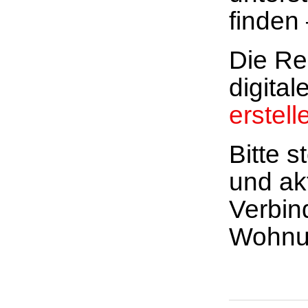
finden
Die Re
digita
erstell
Bitte s
und akt
Verbin
Wohnun