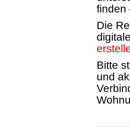
finden
Die Re
digita
erstell
Bitte s
und akt
Verbin
Wohnun