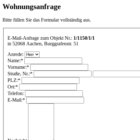
Wohnungsanfrage
Bitte füllen Sie das Formular vollständig aus.
E-Mail-Anfrage zum Objekt Nr.:
1/1150/1/1
in 52068 Aachen, Burggrafenstr. 51
Anrede:
Name:
*
Vorname:
*
Straße, Nr.:
*
PLZ:
*
Ort:
*
Telefon:
E-Mail:
*