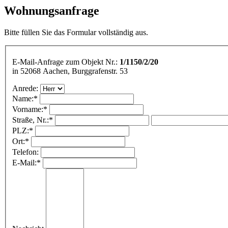
Wohnungsanfrage
Bitte füllen Sie das Formular vollständig aus.
E-Mail-Anfrage zum Objekt Nr.:
1/1150/2/20
in 52068 Aachen, Burggrafenstr. 53
Anrede:
Name:
*
Vorname:
*
Straße, Nr.:
*
PLZ:
*
Ort:
*
Telefon:
E-Mail:
*