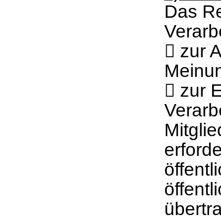
Das Re
Verarbe
 zur 
Meinun
 zur E
Verarb
Mitglie
erford
öffentl
öffentl
übertr