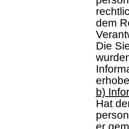
rechtl
dem Re
Verantw
Die Si
wurden
Inform
erhobe
b) Info
Hat de
person
er gem