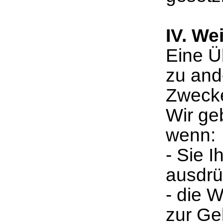
IV. We
Eine Ü
zu and
Zwecken
Wir ge
wenn:
- Sie I
ausdrüc
- die W
zur Ge