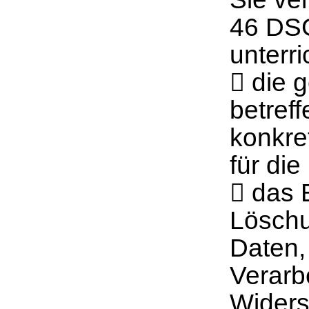
46 DSG
unterr
 die 
betref
konkre
für di
 das 
Löschu
Daten,
Verarb
Widers