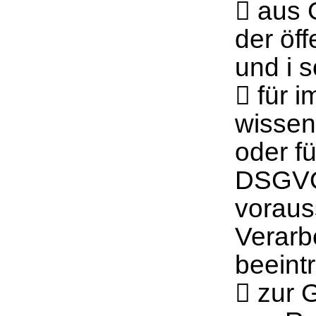
 aus 
der öff
und i 
 für 
wissen
oder fü
DSGVO,
vorauss
Verarb
beeintr
 zur 