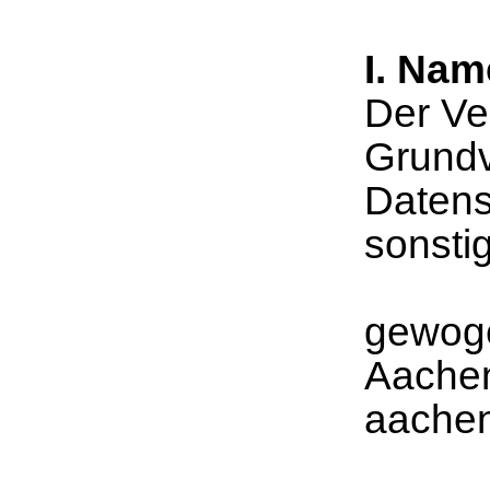
I. Nam
Der Ve
Grundv
Datens
sonsti
gewoge
Aache
aache