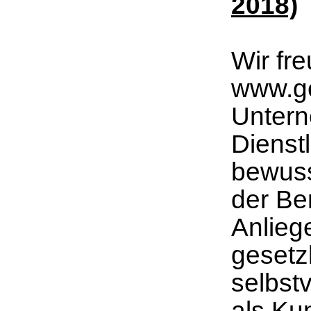
2018)
Wir fr
www.g
Untern
Dienst
bewuss
der Be
Anliege
gesetz
selbstv
als Ku