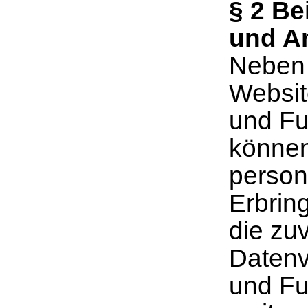
§
2 Bei
und A
Neben 
Websit
und Fu
können
person
Erbrin
die zu
Datenv
und Fu