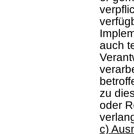
verpfli
verfüg
Imple
auch t
Verant
verarbe
betrof
zu die
oder R
verlan
c) Au