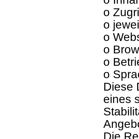
o Zugr
o jewe
o Webs
o Brow
o Betr
o Spra
Diese 
eines s
Stabil
Angebo
Die Re