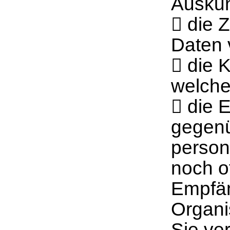
Auskun
 die 
Daten 
 die 
welche
 die 
gegenü
person
noch o
Empfän
Organi
Sie ve