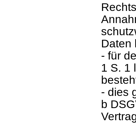
Rechts
Annahm
schutz
Daten 
- für d
1 S. 1
besteh
- dies 
b DSGV
Vertrag