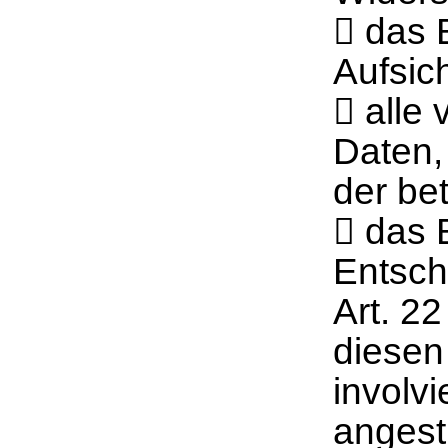
 das 
Aufsic
 alle
Daten,
der be
 das 
Entsch
Art. 2
diesen
involvi
angest