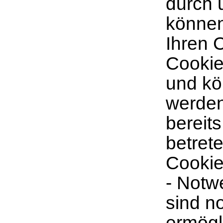
durch 
können
Ihren 
Cookie
und kö
werden
bereit
betret
Cookie
- Notw
sind n
ermögl