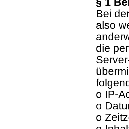
§ 1 B
Bei de
also we
anderw
die pe
Server
übermi
folgen
o IP-A
o Datu
o Zeit
o Inhal