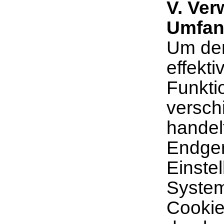
V. Ve
Umfan
Um den
effekt
Funkti
versch
handel
Endger
Einste
System
Cookies