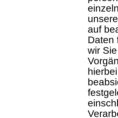
einzel
unsere
auf bea
Daten 
wir Si
Vorgän
hierbe
beabsi
festgel
einsch
Verarb