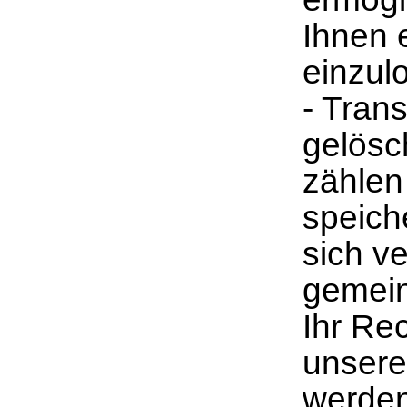
Ihnen 
einzul
- Tran
gelösc
zählen
speich
sich v
gemein
Ihr Re
unsere
werden