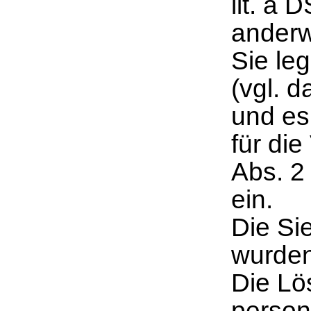
lit. a 
anderw
Sie le
(vgl. 
und es
für die
Abs. 2
ein.
Die Si
wurden
Die Lö
person