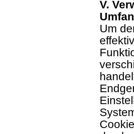
V. Ve
Umfan
Um den
effekt
Funkti
versch
handel
Endger
Einste
System
Cookies