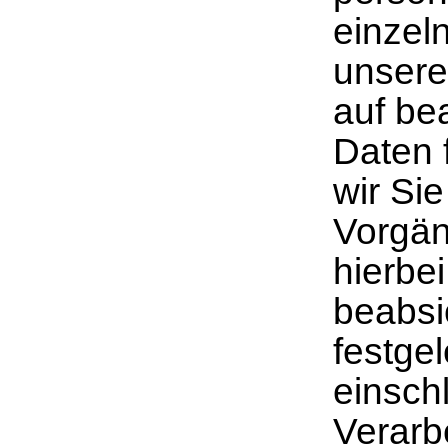
einzel
unsere
auf bea
Daten 
wir Si
Vorgän
hierbe
beabsi
festgel
einsch
Verarb