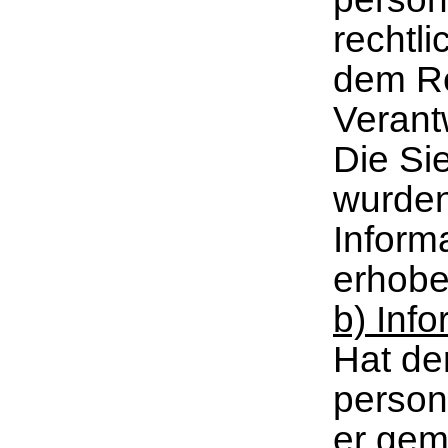
rechtl
dem Re
Verantw
Die Si
wurden
Inform
erhobe
b) Info
Hat de
person
er gem