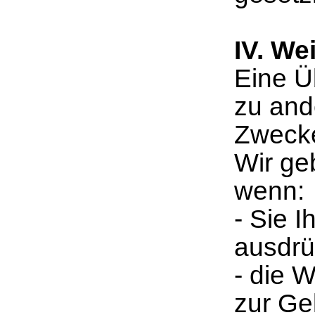
IV. We
Eine Ü
zu and
Zwecken
Wir ge
wenn:
- Sie I
ausdrüc
- die W
zur Ge