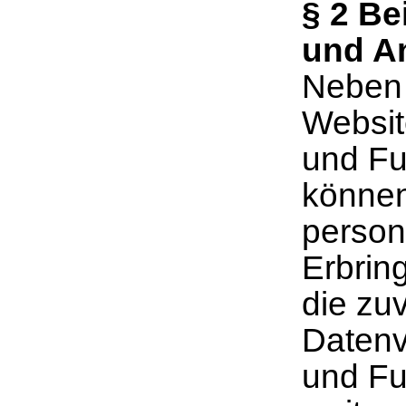
§
2 Bei
und A
Neben 
Websit
und Fu
können
person
Erbrin
die zu
Datenv
und Fu