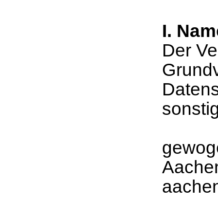
I. Nam
Der Ve
Grundv
Datens
sonsti
gewoge
Aache
aache