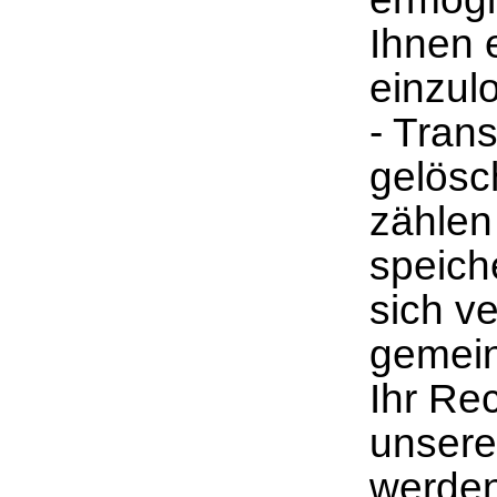
Ihnen 
einzul
- Tran
gelösc
zählen
speich
sich v
gemein
Ihr Re
unsere
werden