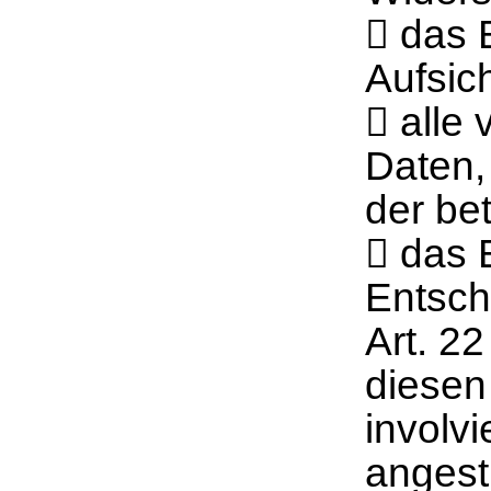
 das 
Aufsic
 alle
Daten,
der be
 das 
Entsch
Art. 2
diesen
involvi
angest