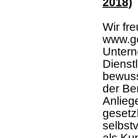
2018)
Wir fr
www.g
Untern
Dienst
bewuss
der Be
Anliege
gesetz
selbstv
als Ku