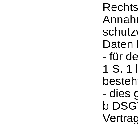
Rechts
Annahm
schutz
Daten 
- für d
1 S. 1
besteh
- dies 
b DSGV
Vertrag