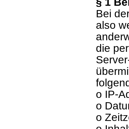
§ 1 B
Bei de
also we
anderw
die pe
Server
übermi
folgen
o IP-A
o Datu
o Zeit
o Inhal