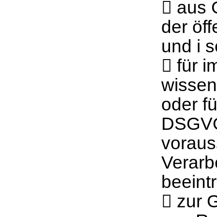
 aus 
der öff
und i 
 für 
wissen
oder fü
DSGVO,
vorauss
Verarb
beeintr
 zur 