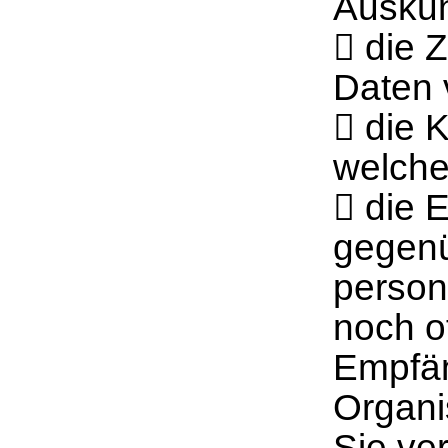
Auskun
 die 
Daten 
 die 
welche
 die 
gegenü
person
noch o
Empfän
Organi
Sie ve