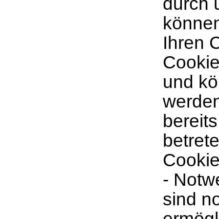
durch 
können
Ihren 
Cookie
und kö
werden
bereit
betret
Cookie
- Notw
sind n
ermögl