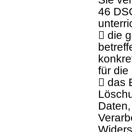
46 DSG
unterr
 die 
betref
konkre
für di
 das 
Löschu
Daten,
Verarb
Widers