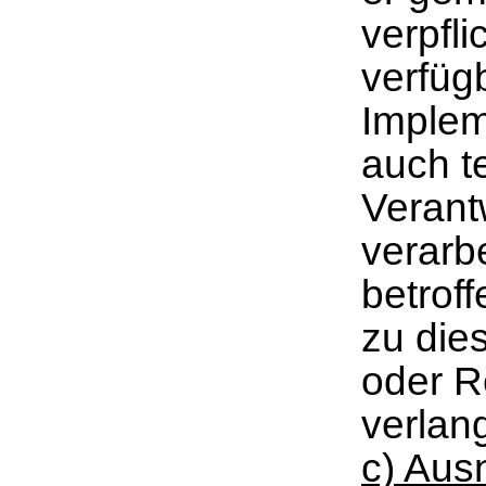
verpfli
verfüg
Imple
auch t
Verant
verarbe
betrof
zu die
oder R
verlan
c) Au