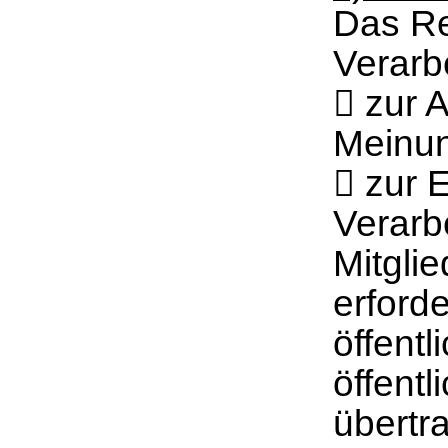
Das Re
Verarbe
 zur 
Meinun
 zur E
Verarb
Mitglie
erford
öffentl
öffentl
übertr