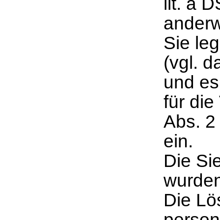
lit. a 
anderw
Sie le
(vgl. 
und es
für die
Abs. 2
ein.
Die Si
wurden
Die Lö
person