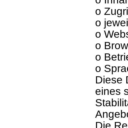
o Zugr
o jewe
o Webs
o Brow
o Betr
o Spra
Diese 
eines s
Stabil
Angebo
Die Re