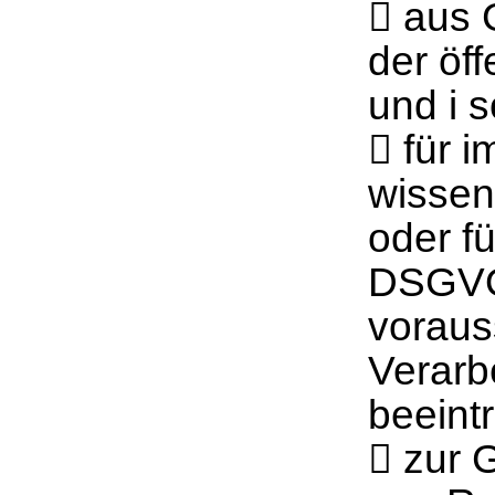
 aus 
der öff
und i 
 für 
wissen
oder fü
DSGVO,
vorauss
Verarb
beeintr
 zur 