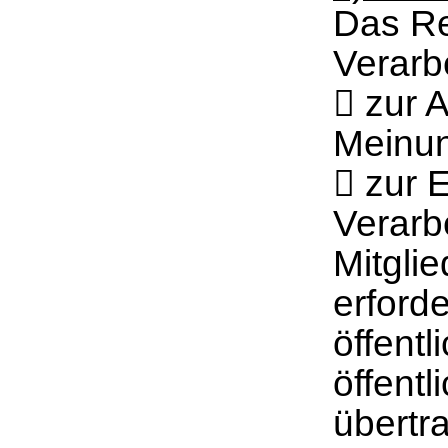
Das Re
Verarbe
 zur 
Meinun
 zur E
Verarb
Mitglie
erford
öffentl
öffentl
übertr