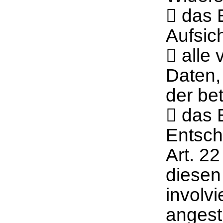
 das 
Aufsic
 alle
Daten,
der be
 das 
Entsch
Art. 2
diesen
involvi
angest