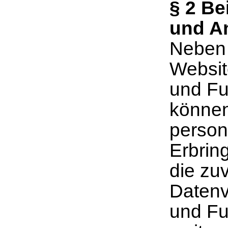
§
2 Bei
und A
Neben 
Websit
und Fu
können
person
Erbrin
die zu
Datenv
und Fu