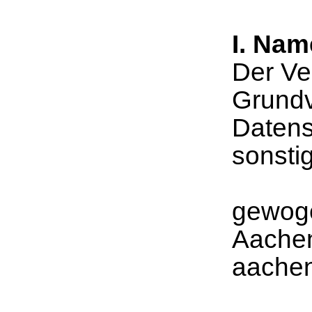
I. Nam
Der Ve
Grundv
Datens
sonsti
gewoge
Aache
aache