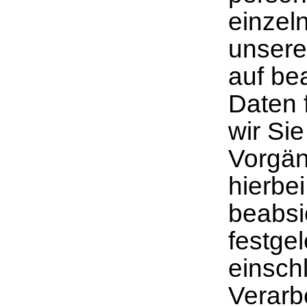
einzel
unsere
auf bea
Daten 
wir Si
Vorgän
hierbe
beabsi
festgel
einsch
Verarb