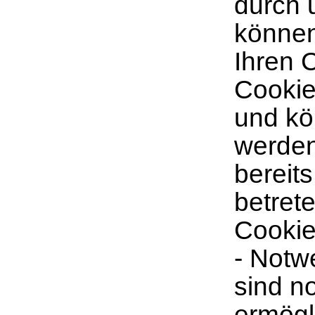
durch 
können
Ihren 
Cookie
und kö
werden
bereit
betret
Cookie
- Notw
sind n
ermögl