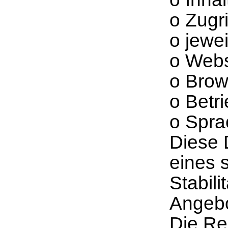
o Zugr
o jewe
o Webs
o Brow
o Betr
o Spra
Diese 
eines s
Stabil
Angebo
Die Re