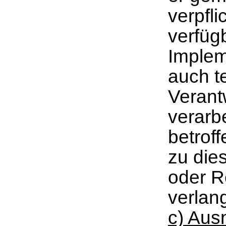
verpfli
verfüg
Imple
auch t
Verant
verarbe
betrof
zu die
oder R
verlan
c) Au