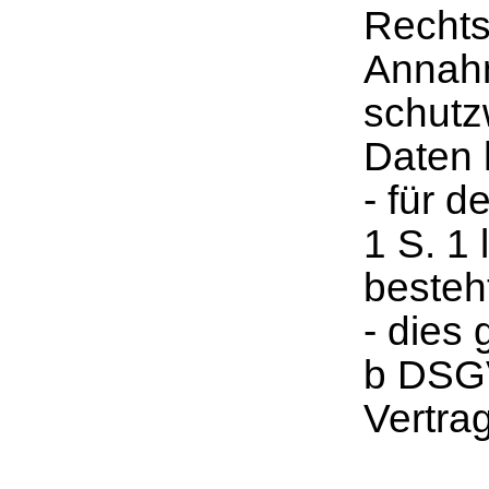
Rechts
Annahm
schutz
Daten 
- für d
1 S. 1
besteh
- dies 
b DSGV
Vertrag