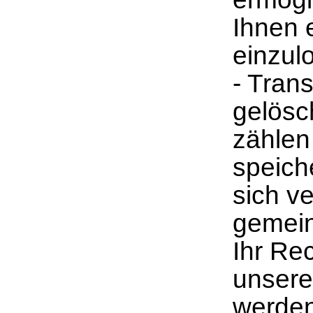
Ihnen 
einzul
- Tran
gelösc
zählen
speich
sich v
gemein
Ihr Re
unsere
werden