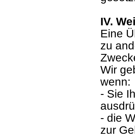
IV. We
Eine Ü
zu and
Zwecken
Wir ge
wenn:
- Sie I
ausdrüc
- die W
zur Ge