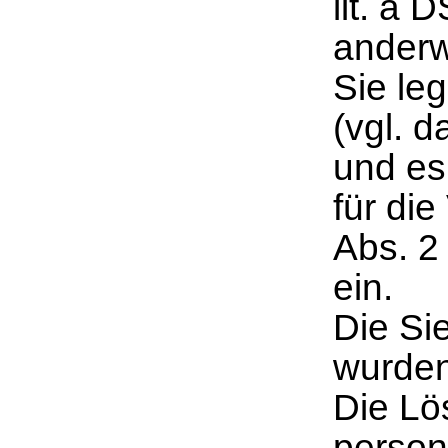
lit. a 
anderw
Sie le
(vgl. 
und es
für die
Abs. 2
ein.
Die Si
wurden
Die Lö
person