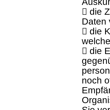
Auskun
 die 
Daten 
 die 
welche
 die 
gegenü
person
noch o
Empfän
Organi
Sie ve