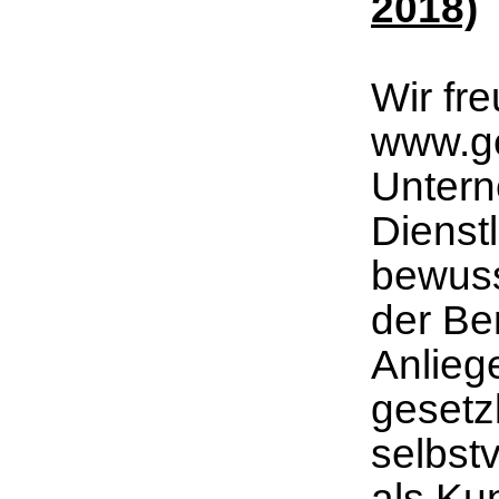
2018)
Wir fr
www.g
Untern
Dienst
bewuss
der Be
Anliege
gesetz
selbstv
als Ku