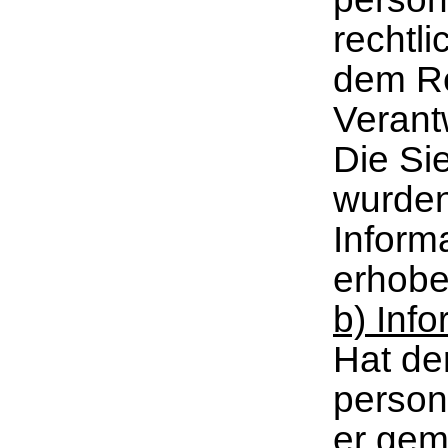
rechtl
dem Re
Verantw
Die Si
wurden
Inform
erhobe
b) Info
Hat de
person
er gem