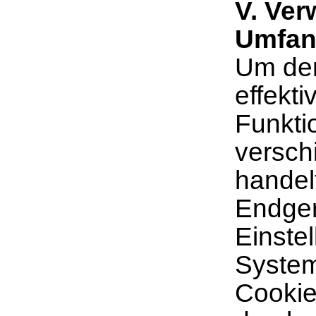
V. Ve
Umfan
Um den
effekt
Funkti
versch
handel
Endger
Einste
System
Cookies