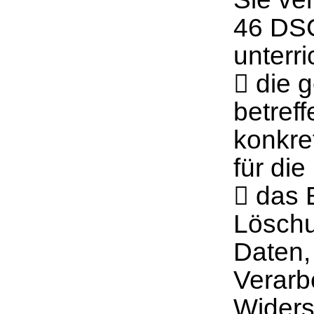
46 DSG
unterr
 die 
betref
konkre
für di
 das 
Löschu
Daten,
Verarb
Widers