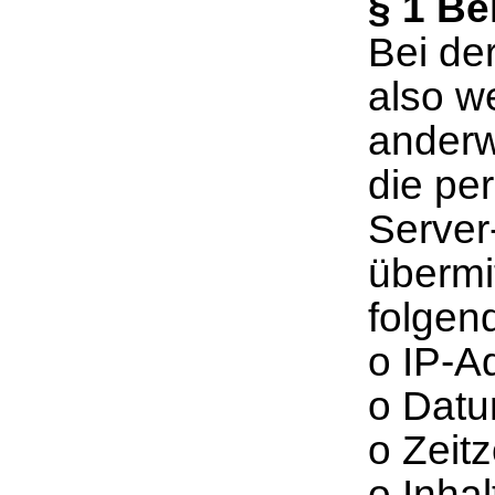
§ 1 B
Bei de
also we
anderw
die pe
Server
übermi
folgen
o IP-A
o Datu
o Zeit
o Inhal