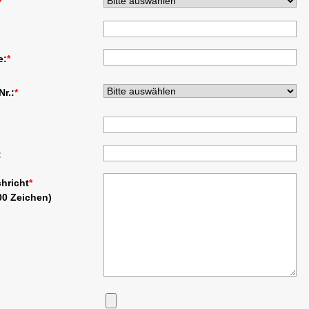
*
e:
*
Nr.:
*
:
chricht
*
00 Zeichen)