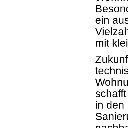
Besond
ein a
Vielza
mit kl
Zukunf
techni
Wohnun
schaff
in den
Sanier
nachha