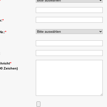
*
e:
*
Nr.:
*
:
chricht
*
00 Zeichen)