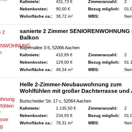
Kaltmiete:
431,73 €
Zimmeranzahl:
2
Nebenkosten:
90,00 €
Bezug möglich:
01.
Wohnfläche ca.:
38,72 m²
WBS:
Nei
sanierte 2 Zimmer SENIORENWOHNUNG 
Balkon
Bayernallee 3-5, 52066 Aachen
Kaltmiete:
410,89 €
Zimmeranzahl:
2
Nebenkosten:
129,00 €
Bezug möglich:
01.
Wohnfläche ca.:
48,34 m²
WBS:
Nei
Helle 2-Zimmer-Neubauwohnung zum
Wohlfühlen mit großer Dachterrasse und
Burtscheider Str. 17 c, 52064 Aachen
Kaltmiete:
1.135,50 €
Zimmeranzahl:
2
Nebenkosten:
234,93 €
Bezug möglich:
01.
Wohnfläche ca.:
78,31 m²
WBS:
Nei