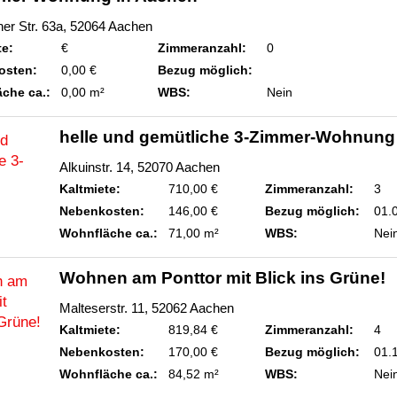
ner Str. 63a, 52064 Aachen
te:
€
Zimmeranzahl:
0
osten:
0,00 €
Bezug möglich:
che ca.:
0,00 m²
WBS:
Nein
helle und gemütliche 3-Zimmer-Wohnung
Alkuinstr. 14, 52070 Aachen
Kaltmiete:
710,00 €
Zimmeranzahl:
3
Nebenkosten:
146,00 €
Bezug möglich:
01.
Wohnfläche ca.:
71,00 m²
WBS:
Nei
Wohnen am Ponttor mit Blick ins Grüne!
Malteserstr. 11, 52062 Aachen
Kaltmiete:
819,84 €
Zimmeranzahl:
4
Nebenkosten:
170,00 €
Bezug möglich:
01.
Wohnfläche ca.:
84,52 m²
WBS:
Nei