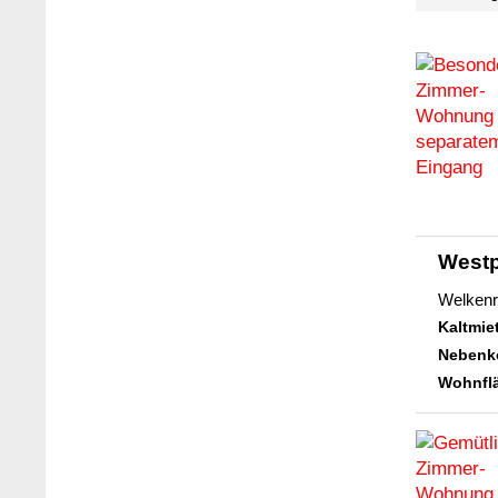
West
Welkenr
Kaltmie
Nebenk
Wohnflä