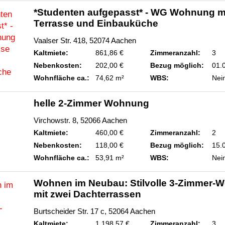
*Studenten aufgepasst* - WG Wohnung m
Terrasse und Einbauküche
Vaalser Str. 418, 52074 Aachen
Kaltmiete:
861,86 €
Zimmeranzahl:
3
Nebenkosten:
202,00 €
Bezug möglich:
01.
Wohnfläche ca.:
74,62 m²
WBS:
Nei
helle 2-Zimmer Wohnung
Virchowstr. 8, 52066 Aachen
Kaltmiete:
460,00 €
Zimmeranzahl:
2
Nebenkosten:
118,00 €
Bezug möglich:
15.
Wohnfläche ca.:
53,91 m²
WBS:
Nei
Wohnen im Neubau: Stilvolle 3-Zimmer-
mit zwei Dachterrassen
Burtscheider Str. 17 c, 52064 Aachen
Kaltmiete:
1.198,57 €
Zimmeranzahl:
3