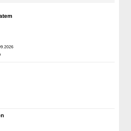
atem
09.2026
n
on