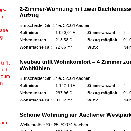
2-Zimmer-Wohnung mit zwei Dachterrass
Aufzug
Burtscheider Str. 17 e, 52064 Aachen
Kaltmiete:
1.020,04 €
Zimmeranzahl:
2
Nebenkosten:
218,58 €
Bezug möglich:
01.
Wohnfläche ca.:
72,86 m²
WBS:
Nei
Neubau trifft Wohnkomfort – 4 Zimmer z
Wohlfühlen
Burtscheider Str. 17 e, 52064 Aachen
Kaltmiete:
1.142,18 €
Zimmeranzahl:
4
Nebenkosten:
297,96 €
Bezug möglich:
01.
Wohnfläche ca.:
99,32 m²
WBS:
Nei
Schöne Wohnung am Aachener Westpar
Welkenrather Str. 65, 52074 Aachen