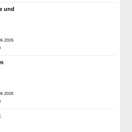
e und
06.2026
n
um
06.2026
n
k