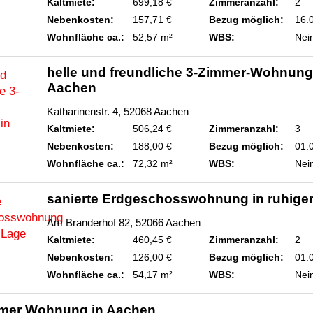
Kaltmiete:
699,18 €
Zimmeranzahl:
2
Nebenkosten:
157,71 €
Bezug möglich:
16.
Wohnfläche ca.:
52,57 m²
WBS:
Nei
helle und freundliche 3-Zimmer-Wohnung
Aachen
Katharinenstr. 4, 52068 Aachen
Kaltmiete:
506,24 €
Zimmeranzahl:
3
Nebenkosten:
188,00 €
Bezug möglich:
01.
Wohnfläche ca.:
72,32 m²
WBS:
Nei
sanierte Erdgeschosswohnung in ruhige
Am Branderhof 82, 52066 Aachen
Kaltmiete:
460,45 €
Zimmeranzahl:
2
Nebenkosten:
126,00 €
Bezug möglich:
01.
Wohnfläche ca.:
54,17 m²
WBS:
Nei
mer Wohnung in Aachen