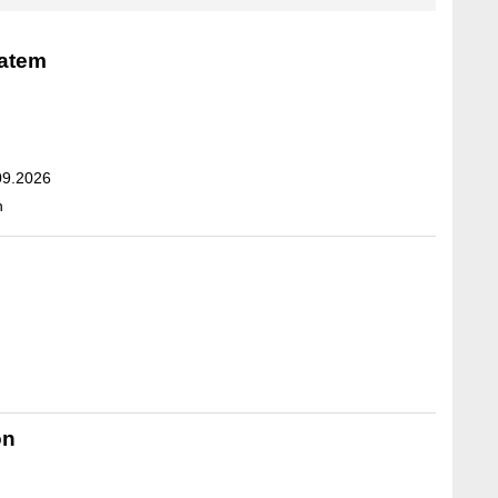
atem
09.2026
n
on