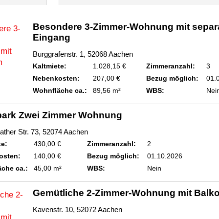
Besondere 3-Zimmer-Wohnung mit separ
Eingang
Burggrafenstr. 1, 52068 Aachen
Kaltmiete:
1.028,15 €
Zimmeranzahl:
3
Nebenkosten:
207,00 €
Bezug möglich:
01.
Wohnfläche ca.:
89,56 m²
WBS:
Nei
park Zwei Zimmer Wohnung
ather Str. 73, 52074 Aachen
te:
430,00 €
Zimmeranzahl:
2
osten:
140,00 €
Bezug möglich:
01.10.2026
che ca.:
45,00 m²
WBS:
Nein
Gemütliche 2-Zimmer-Wohnung mit Balk
Kavenstr. 10, 52072 Aachen