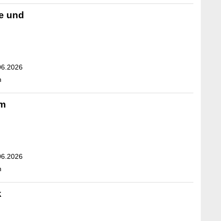
e und
06.2026
n
um
06.2026
n
k