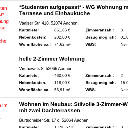
*Studenten aufgepasst* - WG Wohnung m
Terrasse und Einbauküche
Vaalser Str. 418, 52074 Aachen
Kaltmiete:
861,86 €
Zimmeranzahl:
3
Nebenkosten:
202,00 €
Bezug möglich:
01.
Wohnfläche ca.:
74,62 m²
WBS:
Nei
helle 2-Zimmer Wohnung
Virchowstr. 8, 52066 Aachen
Kaltmiete:
460,00 €
Zimmeranzahl:
2
Nebenkosten:
118,00 €
Bezug möglich:
15.
Wohnfläche ca.:
53,91 m²
WBS:
Nei
Wohnen im Neubau: Stilvolle 3-Zimmer-
mit zwei Dachterrassen
Burtscheider Str. 17 c, 52064 Aachen
Kaltmiete:
1.198,57 €
Zimmeranzahl:
3