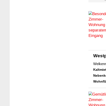
West
Welkenr
Kaltmie
Nebenk
Wohnflä