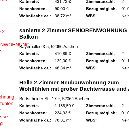
Kaltmiete:
431,73 €
Zimmeranzahl:
2
Nebenkosten:
90,00 €
Bezug möglich:
01.
Wohnfläche ca.:
38,72 m²
WBS:
Nei
sanierte 2 Zimmer SENIORENWOHNUNG 
Balkon
Bayernallee 3-5, 52066 Aachen
Kaltmiete:
410,89 €
Zimmeranzahl:
2
Nebenkosten:
129,00 €
Bezug möglich:
01.
Wohnfläche ca.:
48,34 m²
WBS:
Nei
Helle 2-Zimmer-Neubauwohnung zum
Wohlfühlen mit großer Dachterrasse und
Burtscheider Str. 17 c, 52064 Aachen
Kaltmiete:
1.135,50 €
Zimmeranzahl:
2
Nebenkosten:
234,93 €
Bezug möglich:
01.
Wohnfläche ca.:
78,31 m²
WBS:
Nei