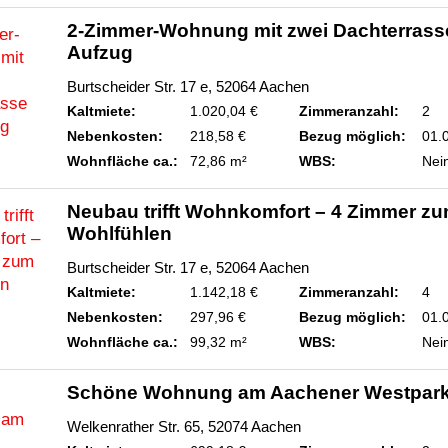
2-Zimmer-Wohnung mit zwei Dachterrass
Aufzug
Burtscheider Str. 17 e, 52064 Aachen
Kaltmiete:
1.020,04 €
Zimmeranzahl:
2
Nebenkosten:
218,58 €
Bezug möglich:
01.
Wohnfläche ca.:
72,86 m²
WBS:
Nei
Neubau trifft Wohnkomfort – 4 Zimmer z
Wohlfühlen
Burtscheider Str. 17 e, 52064 Aachen
Kaltmiete:
1.142,18 €
Zimmeranzahl:
4
Nebenkosten:
297,96 €
Bezug möglich:
01.
Wohnfläche ca.:
99,32 m²
WBS:
Nei
Schöne Wohnung am Aachener Westpar
Welkenrather Str. 65, 52074 Aachen