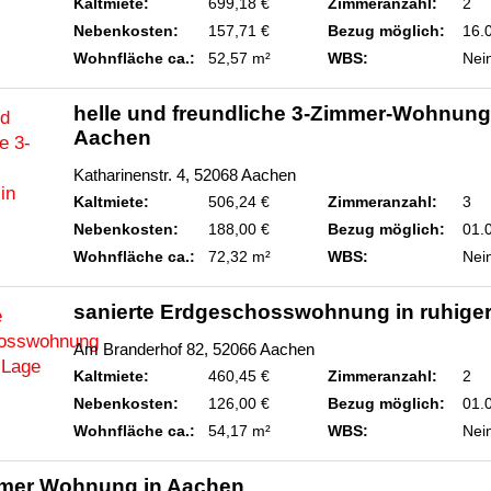
Kaltmiete:
699,18 €
Zimmeranzahl:
2
Nebenkosten:
157,71 €
Bezug möglich:
16.
Wohnfläche ca.:
52,57 m²
WBS:
Nei
helle und freundliche 3-Zimmer-Wohnung
Aachen
Katharinenstr. 4, 52068 Aachen
Kaltmiete:
506,24 €
Zimmeranzahl:
3
Nebenkosten:
188,00 €
Bezug möglich:
01.
Wohnfläche ca.:
72,32 m²
WBS:
Nei
sanierte Erdgeschosswohnung in ruhige
Am Branderhof 82, 52066 Aachen
Kaltmiete:
460,45 €
Zimmeranzahl:
2
Nebenkosten:
126,00 €
Bezug möglich:
01.
Wohnfläche ca.:
54,17 m²
WBS:
Nei
mer Wohnung in Aachen