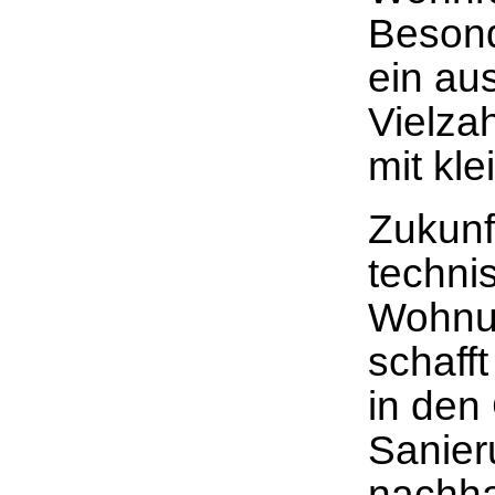
Besond
ein a
Vielza
mit kl
Zukunf
techni
Wohnun
schaff
in den
Sanier
nachha