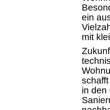
Besond
ein a
Vielza
mit kl
Zukunf
techni
Wohnun
schaff
in den
Sanier
nachha